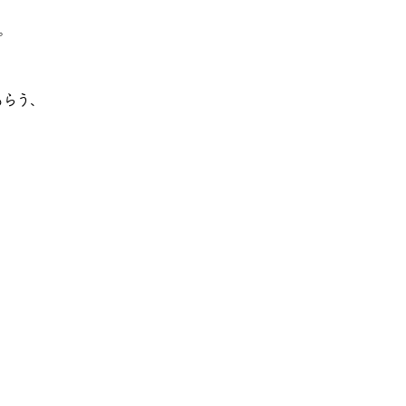
。
らう、