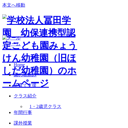
本文へ移動
Home
園の取組み
子育て支援
クラス紹介
1・2歳児クラス
年間行事
課外授業